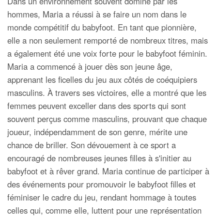
Dans un environnement souvent dominé par les
hommes, Maria a réussi à se faire un nom dans le
monde compétitif du babyfoot. En tant que pionnière,
elle a non seulement remporté de nombreux titres, mais
a également été une voix forte pour le babyfoot féminin.
Maria a commencé à jouer dès son jeune âge,
apprenant les ficelles du jeu aux côtés de coéquipiers
masculins. À travers ses victoires, elle a montré que les
femmes peuvent exceller dans des sports qui sont
souvent perçus comme masculins, prouvant que chaque
joueur, indépendamment de son genre, mérite une
chance de briller. Son dévouement à ce sport a
encouragé de nombreuses jeunes filles à s'initier au
babyfoot et à rêver grand. Maria continue de participer à
des événements pour promouvoir le babyfoot filles et
féminiser le cadre du jeu, rendant hommage à toutes
celles qui, comme elle, luttent pour une représentation