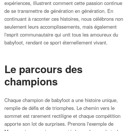
expériences, illustrent comment cette passion continue
de se transmettre de génération en génération. En
continuant à raconter ces histoires, nous célébrons non
seulement leurs accomplissements, mais également
l'esprit communautaire qui unit tous les amoureux du
babyfoot, rendant ce sport éternellement vivant.
Le parcours des
champions
Chaque champion de babyfoot a une histoire unique,
remplie de défis et de triomphes. Le chemin vers le
sommet est rarement rectiligne et chaque compétition
apporte son lot de surprises. Prenons l'exemple de