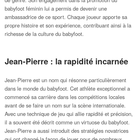
de genre. Son engagement dans la promotion du
babyfoot féminin lui a permis de devenir une
ambassadrice de ce sport. Chaque joueur apporte sa
propre histoire et son expérience, contribuant ainsi à la
richesse de la culture du babyfoot.
Jean-Pierre : la rapidité incarnée
Jean-Pierre est un nom qui résonne particulièrement
dans le monde du babyfoot. Cet athlète exceptionnel a
commencé sa carrière dans les compétitions locales
avant de se faire un nom sur la scène internationale.
Avec une technique de jeu qui allie rapidité et précision,
il a souvent été décrit comme un virtuose du babyfoot.
Jean-Pierre a aussi introduit des stratégies novatrices
qui ont changé la façon de jouer pour de nombreux