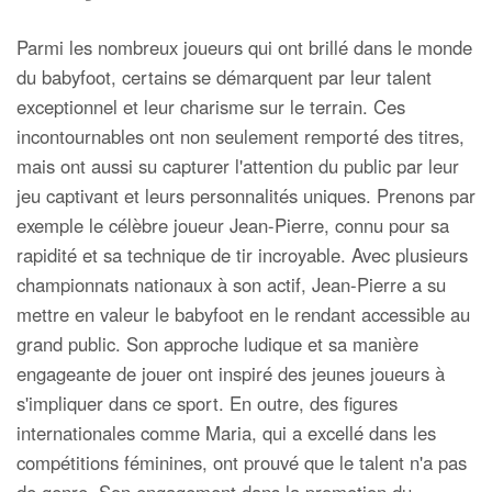
Parmi les nombreux joueurs qui ont brillé dans le monde
du babyfoot, certains se démarquent par leur talent
exceptionnel et leur charisme sur le terrain. Ces
incontournables ont non seulement remporté des titres,
mais ont aussi su capturer l'attention du public par leur
jeu captivant et leurs personnalités uniques. Prenons par
exemple le célèbre joueur Jean-Pierre, connu pour sa
rapidité et sa technique de tir incroyable. Avec plusieurs
championnats nationaux à son actif, Jean-Pierre a su
mettre en valeur le babyfoot en le rendant accessible au
grand public. Son approche ludique et sa manière
engageante de jouer ont inspiré des jeunes joueurs à
s'impliquer dans ce sport. En outre, des figures
internationales comme Maria, qui a excellé dans les
compétitions féminines, ont prouvé que le talent n'a pas