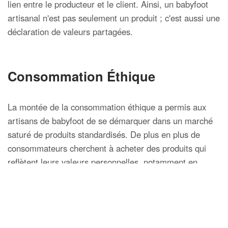
lien entre le producteur et le client. Ainsi, un babyfoot
artisanal n'est pas seulement un produit ; c'est aussi une
déclaration de valeurs partagées.
Consommation Éthique
La montée de la consommation éthique a permis aux
artisans de babyfoot de se démarquer dans un marché
saturé de produits standardisés. De plus en plus de
consommateurs cherchent à acheter des produits qui
reflètent leurs valeurs personnelles, notamment en
matière de durabilité et de soutien aux artisans locaux.
Choisir un babyfoot artisanal signifie faire un choix
conscient de soutenir des métiers et des savoir-faire qui
respectent l'environnement. Cette démarche valorise le