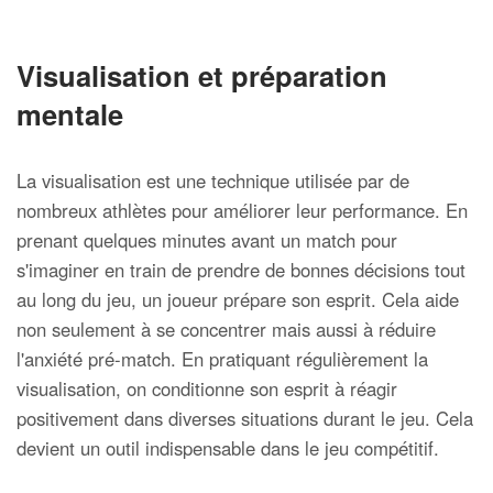
Visualisation et préparation
mentale
La visualisation est une technique utilisée par de
nombreux athlètes pour améliorer leur performance. En
prenant quelques minutes avant un match pour
s'imaginer en train de prendre de bonnes décisions tout
au long du jeu, un joueur prépare son esprit. Cela aide
non seulement à se concentrer mais aussi à réduire
l'anxiété pré-match. En pratiquant régulièrement la
visualisation, on conditionne son esprit à réagir
positivement dans diverses situations durant le jeu. Cela
devient un outil indispensable dans le jeu compétitif.