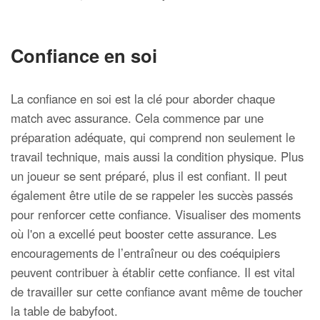
Confiance en soi
La confiance en soi est la clé pour aborder chaque
match avec assurance. Cela commence par une
préparation adéquate, qui comprend non seulement le
travail technique, mais aussi la condition physique. Plus
un joueur se sent préparé, plus il est confiant. Il peut
également être utile de se rappeler les succès passés
pour renforcer cette confiance. Visualiser des moments
où l'on a excellé peut booster cette assurance. Les
encouragements de l’entraîneur ou des coéquipiers
peuvent contribuer à établir cette confiance. Il est vital
de travailler sur cette confiance avant même de toucher
la table de babyfoot.