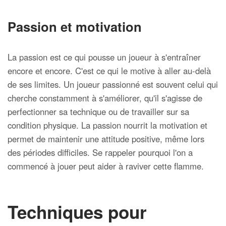
Passion et motivation
La passion est ce qui pousse un joueur à s'entraîner
encore et encore. C'est ce qui le motive à aller au-delà
de ses limites. Un joueur passionné est souvent celui qui
cherche constamment à s'améliorer, qu'il s'agisse de
perfectionner sa technique ou de travailler sur sa
condition physique. La passion nourrit la motivation et
permet de maintenir une attitude positive, même lors
des périodes difficiles. Se rappeler pourquoi l'on a
commencé à jouer peut aider à raviver cette flamme.
Techniques pour